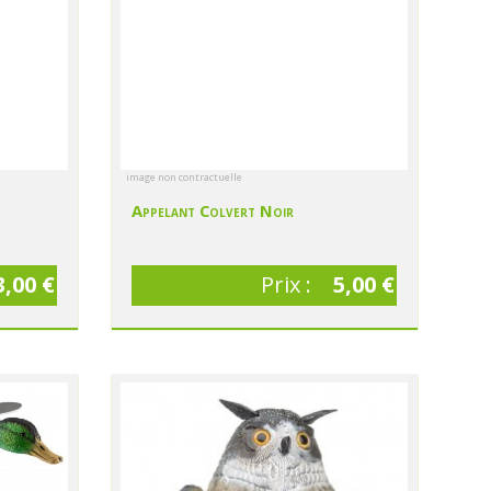
image non contractuelle
Appelant Colvert Noir
3,00 €
Prix :
5,00 €