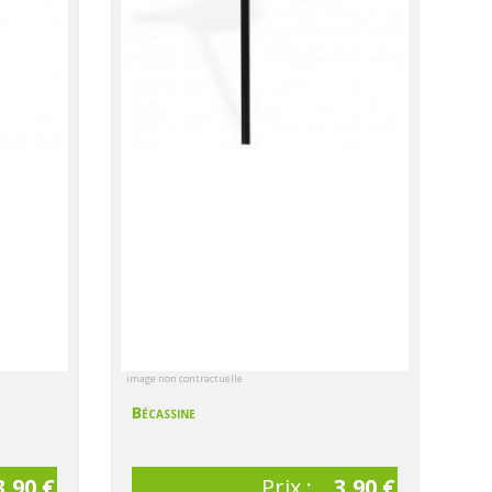
image non contractuelle
Bécassine
3,90 €
Prix :
3,90 €