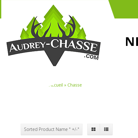
N
Vous êtes ici :
Accueil
»
Chasse
Sorted Product Name " +/-"