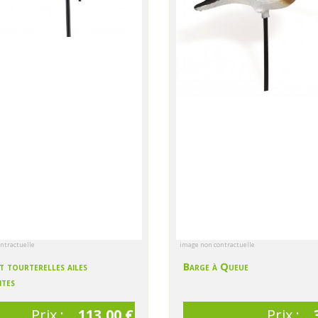
ntractuelle
image non contractuelle
 tourterelles ailes
Barge à Queue
tes
Prix :
113,00 €
Prix :