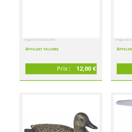
image non contractuelle
image non co
Appelant palombe
Appelan
Prix :
12,00 €