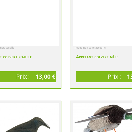
ntractuelle
image non contractuelle
t colvert femelle
Appelant colvert mâle
Prix :
13,00 €
Prix :
1