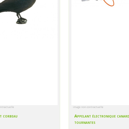
ntractuelle
image non contractuelle
t corbeau
Appelant électronique canard
tournantes