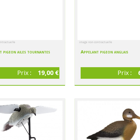
ntractuelle
image non contractuelle
t pigeon ailes tournantes
Appelant pigeon anglais
Prix :
19,00 €
Prix :