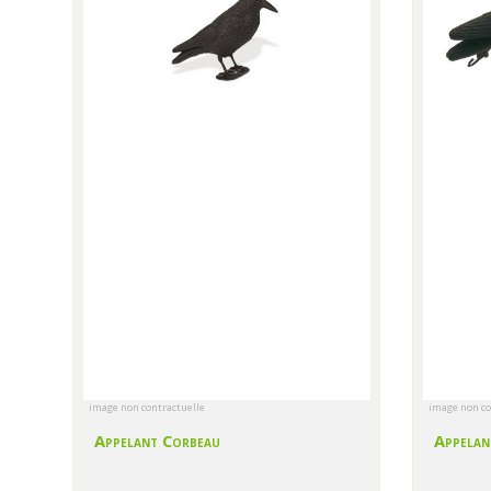
image non contractuelle
image non co
Appelant Corbeau
Appelan