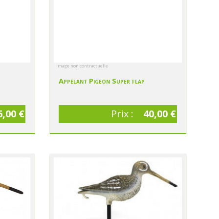
image non contractuelle
Appelant Pigeon Super flap
6,00 €
Prix :
40,00 €