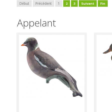
Début
Précédent
1
2
3
Suivant
Fin
Appelant