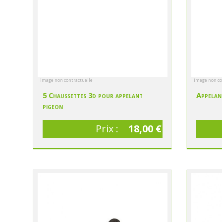
image non contractuelle
image non co
5 Chaussettes 3d pour appelant
Appelan
pigeon
Prix :
18,00 €