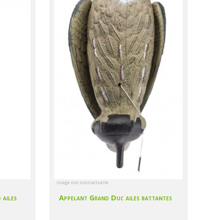
image non contractuelle
 ailes
Appelant Grand Duc ailes battantes