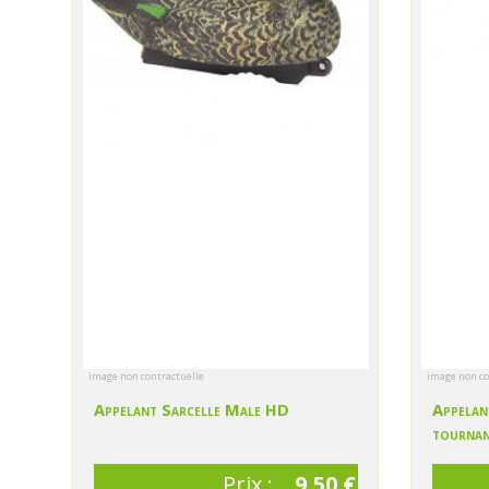
image non contractuelle
image non co
Appelant Sarcelle Male HD
Appelant
tournan
Prix :
9,50 €