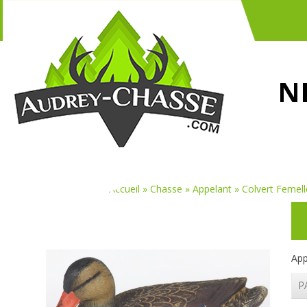
N
Vous êtes ici :
Accueil
»
Chasse
»
Appelant
»
Colvert Femel
App
P