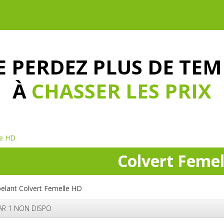
E PERDEZ PLUS DE TEM
À
CHASSER LES PRIX
le HD
Colvert Feme
elant Colvert Femelle HD
AR 1 NON DISPO