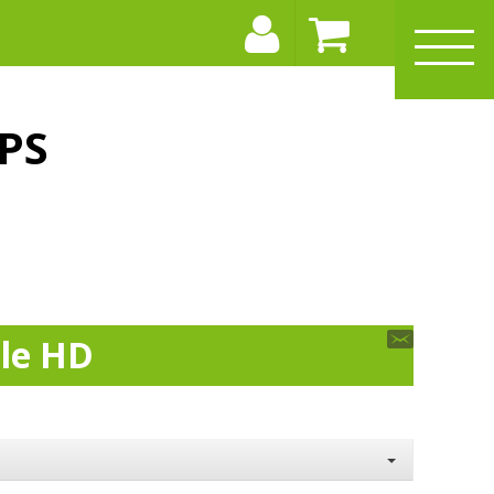
PS
lle HD