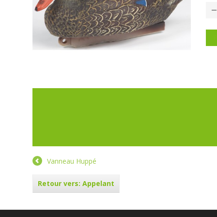
P
Vanneau Huppé
Retour vers: Appelant