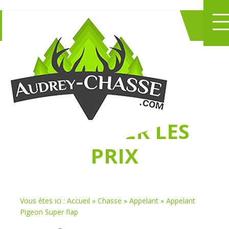
NE PERDEZ PLUS
DE TEMPS
À
CHASSER LES
PRIX
Vous êtes ici :
Accueil
»
Chasse
»
Appelant
»
Appelant
Pigeon Super flap