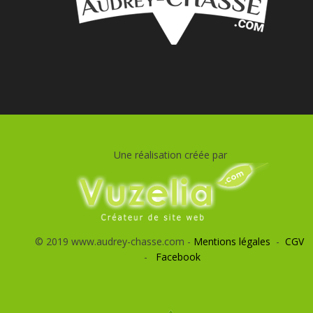
Une réalisation créée par
© 2019 www.audrey-chasse.com -
Mentions légales
-
CGV
-
Facebook