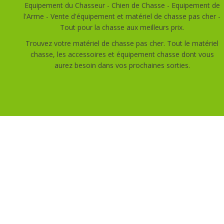
Equipement du Chasseur - Chien de Chasse - Equipement de
l'Arme - Vente d'équipement et matériel de chasse pas cher -
Tout pour la chasse aux meilleurs prix.
Trouvez votre matériel de chasse pas cher. Tout le matériel
chasse, les accessoires et équipement chasse dont vous
aurez besoin dans vos prochaines sorties.