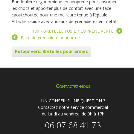
Bandoulière ergonomique en néoprène pour absorber
les chocs et apporter plus de confort avec une face
caoutchoutée pour une meilleure tenue à l’épaule.
Attache rapide avec anneaux de grenadières en métal."
1130 - BRETELLE FUSIL NEOPRENE VERTE
Paire de grenadiere pour arme
Retour vers: Bretelles pour armes
Contactez-nous
UN CONSEIL ? UNE QUESTION ?
Contactez notre service commercial
du lundi au vendredi de 9h à 17h
06 07 68 41 73