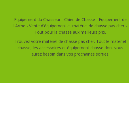
Equipement du Chasseur - Chien de Chasse - Equipement de
l'Arme - Vente d'équipement et matériel de chasse pas cher -
Tout pour la chasse aux meilleurs prix.
Trouvez votre matériel de chasse pas cher. Tout le matériel
chasse, les accessoires et équipement chasse dont vous
aurez besoin dans vos prochaines sorties.