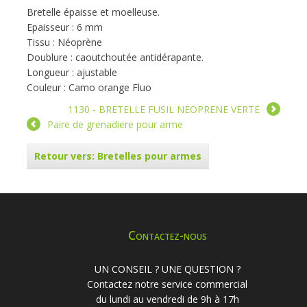
Bretelle épaisse et moelleuse.
Epaisseur : 6 mm
Tissu : Néoprène
Doublure : caoutchoutée antidérapante.
Longueur : ajustable
Couleur : Camo orange Fluo
1130 - BRETELLE FUSIL NEOPRENE VERTE
Paire de grenadiere pour arme
Retour vers: Bretelles pour armes
Contactez-nous
UN CONSEIL ? UNE QUESTION ?
Contactez notre service commercial
du lundi au vendredi de 9h à 17h