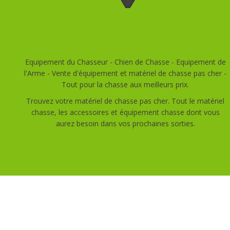
Equipement du Chasseur - Chien de Chasse - Equipement de
l'Arme - Vente d'équipement et matériel de chasse pas cher -
Tout pour la chasse aux meilleurs prix.
Trouvez votre matériel de chasse pas cher. Tout le matériel
chasse, les accessoires et équipement chasse dont vous
aurez besoin dans vos prochaines sorties.