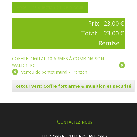
Poser une question sur ce produit
Prix
23,00 €
Total:
23,00 €
Remise
COFFRE DIGITAL 10 ARMES À COMBINAISON -
WALDBERG
Verrou de pontet mural - Franzen
Retour vers: Coffre fort arme & munition et securité
Contactez-nous
UN CONSEIL ? UNE QUESTION ?