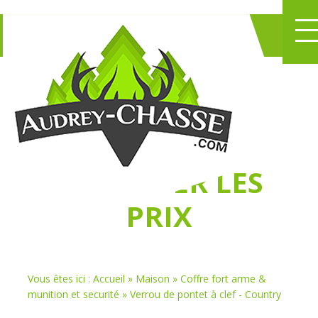
NE PERDEZ PLUS
DE TEMPS
À
CHASSER LES
PRIX
Vous êtes ici :
Accueil
»
Maison
»
Coffre fort arme &
munition et securité
»
Verrou de pontet à clef - Country