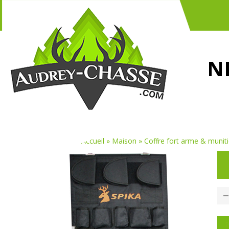
N
Vous êtes ici :
Accueil
»
Maison
»
Coffre fort arme & muniti
P