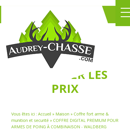
NE PERDEZ PLUS
DE TEMPS
À
CHASSER LES
PRIX
Vous êtes ici :
Accueil
»
Maison
»
Coffre fort arme &
munition et securité
»
COFFRE DIGITAL PREMIUM POUR
ARMES DE POING À COMBINAISON - WALDBERG