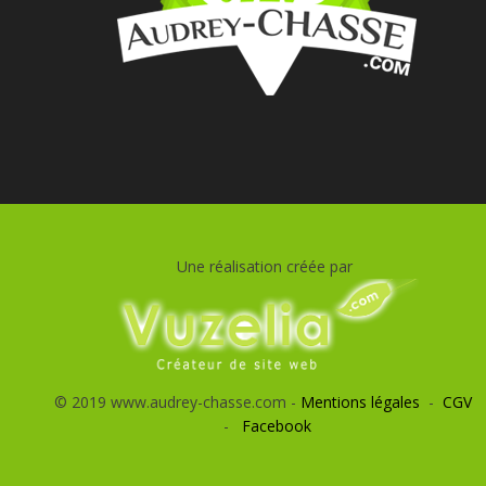
Une réalisation créée par
© 2019 www.audrey-chasse.com -
Mentions légales
-
CGV
-
Facebook