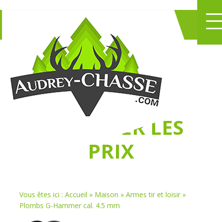
NE PERDEZ PLUS
DE TEMPS
À
CHASSER LES
PRIX
Vous êtes ici :
Accueil
»
Maison
»
Armes tir et loisir
»
Plombs G-Hammer cal. 4.5 mm