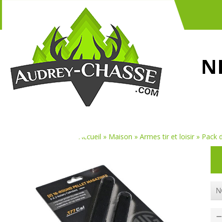
N
Vous êtes ici :
Accueil
»
Maison
»
Armes tir et loisir
»
Pack 
N