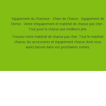
Equipement du Chasseur - Chien de Chasse - Equipement de
l'Arme - Vente d'équipement et matériel de chasse pas cher -
Tout pour la chasse aux meilleurs prix.
Trouvez votre matériel de chasse pas cher. Tout le matériel
chasse, les accessoires et équipement chasse dont vous
aurez besoin dans vos prochaines sorties.