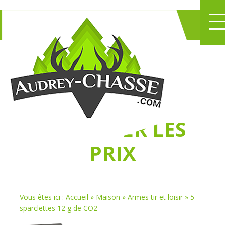
NE PERDEZ PLUS
DE TEMPS
À
CHASSER LES
PRIX
Vous êtes ici :
Accueil
»
Maison
»
Armes tir et loisir
»
5
sparclettes 12 g de CO2