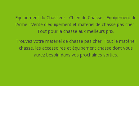
Equipement du Chasseur - Chien de Chasse - Equipement de
l'Arme - Vente d'équipement et matériel de chasse pas cher -
Tout pour la chasse aux meilleurs prix.
Trouvez votre matériel de chasse pas cher. Tout le matériel
chasse, les accessoires et équipement chasse dont vous
aurez besoin dans vos prochaines sorties.