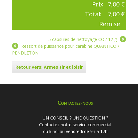
Prix
7,00 €
Total:
7,00 €
Remise
5 capsules de nettoyage CO2 12 g
Ressort de puissance pour carabine QUANTICO /
PENDLETON
Retour vers: Armes tir et loisir
Contactez-nous
UN CONSEIL ? UNE QUESTION ?
Contactez notre service commercial
du lundi au vendredi de 9h à 17h