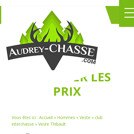
NE PERDEZ PLUS
DE TEMPS
À
CHASSER LES
PRIX
Vous êtes ici :
Accueil
»
Hommes
»
Veste
»
club
interchasse
»
Veste Thibault