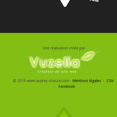
Une réalisation créée par
© 2019 www.audrey-chasse.com -
Mentions légales
-
CGV
-
Facebook