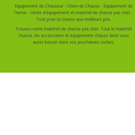
Equipement du Chasseur - Chien de Chasse - Equipement de
l'Arme - Vente d'équipement et matériel de chasse pas cher -
Tout pour la chasse aux meilleurs prix.
Trouvez votre matériel de chasse pas cher. Tout le matériel
chasse, les accessoires et équipement chasse dont vous
aurez besoin dans vos prochaines sorties.