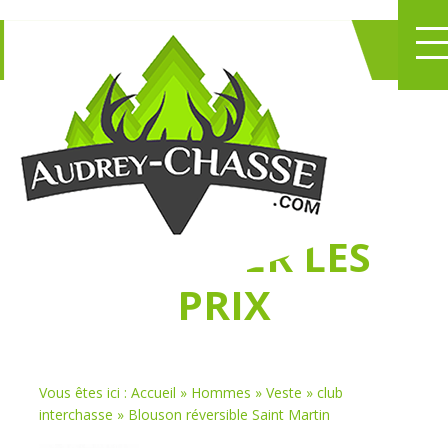
NE PERDEZ PLUS
DE TEMPS
À
CHASSER LES
PRIX
Vous êtes ici :
Accueil
»
Hommes
»
Veste
»
club
interchasse
»
Blouson réversible Saint Martin