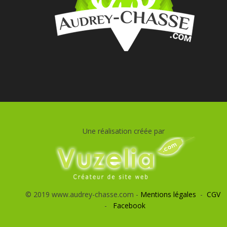
Une réalisation créée par
© 2019 www.audrey-chasse.com -
Mentions légales
-
CGV
-
Facebook