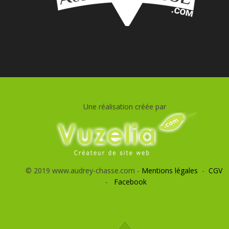
Une réalisation créée par
© 2019 www.audrey-chasse.com -
Mentions légales
-
CGV
-
Facebook