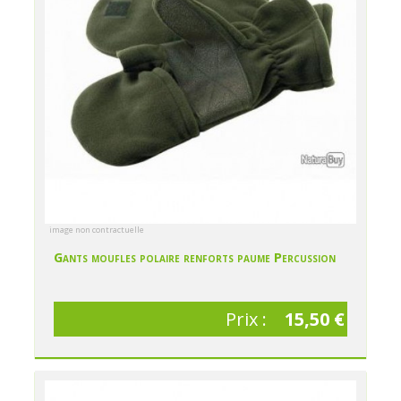
image non contractuelle
Gants moufles polaire renforts paume Percussion
Prix :
15,50 €