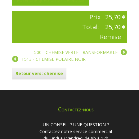
Poser une question sur ce produit
Prix
25,70 €
Total:
25,70 €
Remise
500 - CHEMISE VERTE TRANSFORMABLE
T513 - CHEMISE POLAIRE NOIR
Retour vers: chemise
Contactez-nous
UN CONSEIL ? UNE QUESTION ?
Contactez notre service commercial
du lundi au vendredi de 9h à 17h