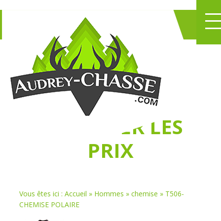
NE PERDEZ PLUS
DE TEMPS
À
CHASSER LES
PRIX
Vous êtes ici :
Accueil
»
Hommes
»
chemise
»
T506-
CHEMISE POLAIRE