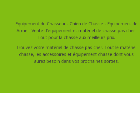
Equipement du Chasseur - Chien de Chasse - Equipement de
l'Arme - Vente d'équipement et matériel de chasse pas cher -
Tout pour la chasse aux meilleurs prix.
Trouvez votre matériel de chasse pas cher. Tout le matériel
chasse, les accessoires et équipement chasse dont vous
aurez besoin dans vos prochaines sorties.