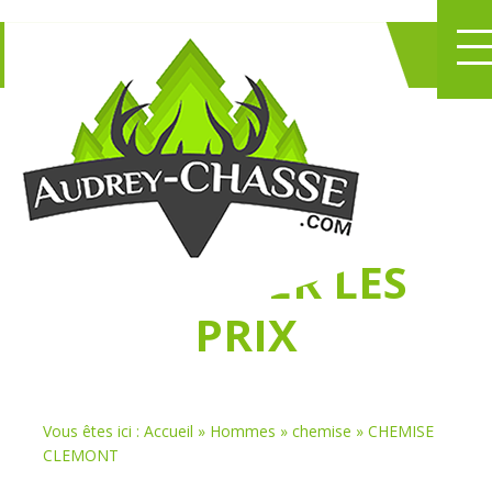
NE PERDEZ PLUS
DE TEMPS
À
CHASSER LES
PRIX
Vous êtes ici :
Accueil
»
Hommes
»
chemise
»
CHEMISE
CLEMONT