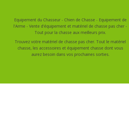
Equipement du Chasseur - Chien de Chasse - Equipement de
l'Arme - Vente d'équipement et matériel de chasse pas cher -
Tout pour la chasse aux meilleurs prix.
Trouvez votre matériel de chasse pas cher. Tout le matériel
chasse, les accessoires et équipement chasse dont vous
aurez besoin dans vos prochaines sorties.