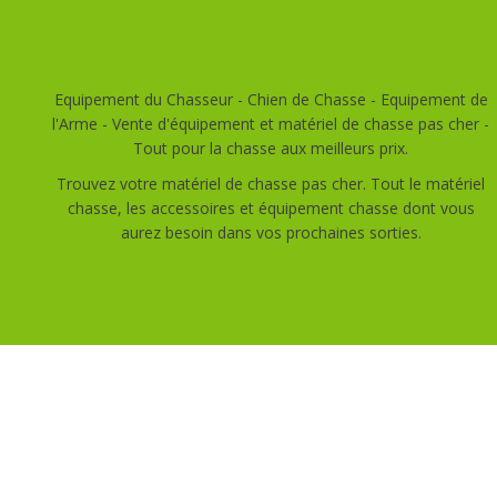
Equipement du Chasseur - Chien de Chasse - Equipement de
l'Arme - Vente d'équipement et matériel de chasse pas cher -
Tout pour la chasse aux meilleurs prix.
Trouvez votre matériel de chasse pas cher. Tout le matériel
chasse, les accessoires et équipement chasse dont vous
aurez besoin dans vos prochaines sorties.