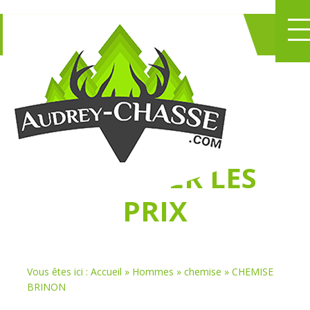
NE PERDEZ PLUS
DE TEMPS
À
CHASSER LES
PRIX
Vous êtes ici :
Accueil
»
Hommes
»
chemise
»
CHEMISE
BRINON