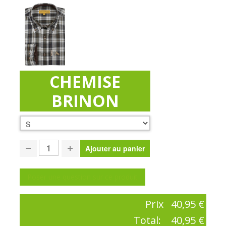
CHEMISE
BRINON
Poser une question sur ce produit
Prix
40,95 €
Total:
40,95 €