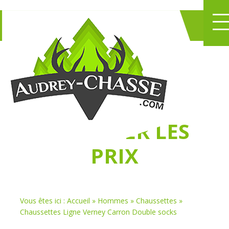
NE PERDEZ PLUS
DE TEMPS
À
CHASSER LES
PRIX
Vous êtes ici :
Accueil
»
Hommes
»
Chaussettes
»
Chaussettes Ligne Verney Carron Double socks