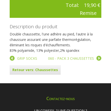
Total:
19,90 €
Remise
Description du produit
Double chaussette, l'une adhère au pied, l'autre à la
chaussure assurant une parfaite thermorégulation,
éliminant les risques d'échauffements.
83% polyamide, 13% polyester,2% spandex
GRIP SOCKS
060 - PACK 3 CHAUSSETTES
Retour vers: Chaussettes
Contactez-nous
UN CONSEIL ? UNE QUESTION ?