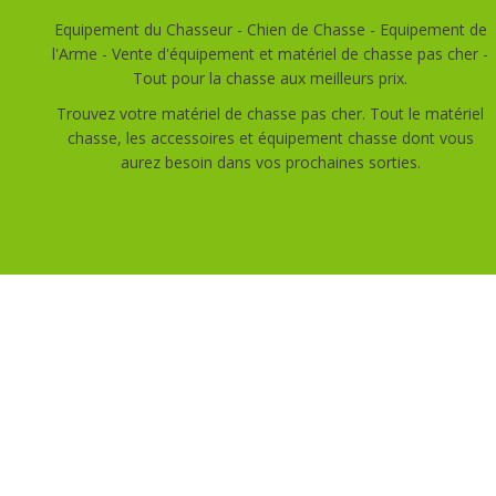
Equipement du Chasseur - Chien de Chasse - Equipement de
l'Arme - Vente d'équipement et matériel de chasse pas cher -
Tout pour la chasse aux meilleurs prix.
Trouvez votre matériel de chasse pas cher. Tout le matériel
chasse, les accessoires et équipement chasse dont vous
aurez besoin dans vos prochaines sorties.