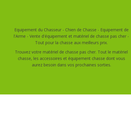
Equipement du Chasseur - Chien de Chasse - Equipement de
l'Arme - Vente d'équipement et matériel de chasse pas cher -
Tout pour la chasse aux meilleurs prix.
Trouvez votre matériel de chasse pas cher. Tout le matériel
chasse, les accessoires et équipement chasse dont vous
aurez besoin dans vos prochaines sorties.