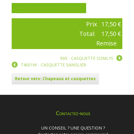
Poser une question sur ce produit
Prix
17,50 €
Total:
17,50 €
Remise
900 - CASQUETTE SOMLYS
T4001W - CASQUETTE SANGLIER
Retour vers: Chapeaux et casquettes
Contactez-nous
UN CONSEIL ? UNE QUESTION ?