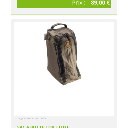
Prix :
89,00 €
image non contractuelle
SAC A BOTTE TOILE LUXE