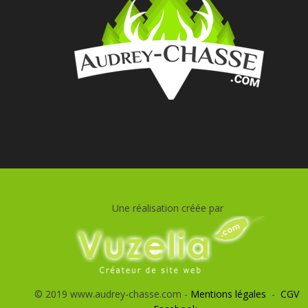
Une réalisation créée par
© 2019 www.audrey-chasse.com -
Mentions légales
-
CGV