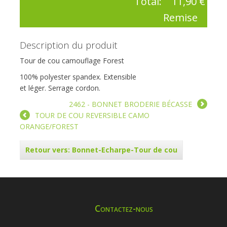
Total:
11,90 €
Remise
Description du produit
Tour de cou camouflage Forest
100% polyester spandex. Extensible
et léger. Serrage cordon.
2462 - BONNET BRODERIE BÉCASSE
TOUR DE COU REVERSIBLE CAMO
ORANGE/FOREST
Retour vers: Bonnet-Echarpe-Tour de cou
Contactez-nous