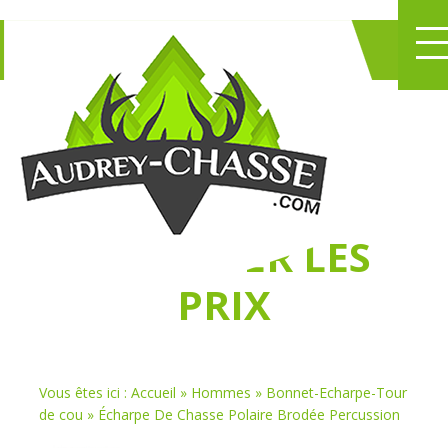
NE PERDEZ PLUS
DE TEMPS
À
CHASSER LES
PRIX
Vous êtes ici :
Accueil
»
Hommes
»
Bonnet-Echarpe-Tour
de cou
»
Écharpe De Chasse Polaire Brodée Percussion