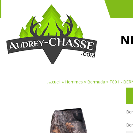
N
Vous êtes ici :
Accueil
»
Hommes
»
Bermuda
»
T801 - BE
Ber
Ber