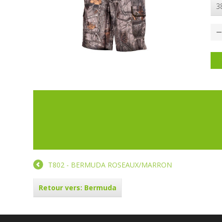
3
P
T802 - BERMUDA ROSEAUX/MARRON
Retour vers: Bermuda