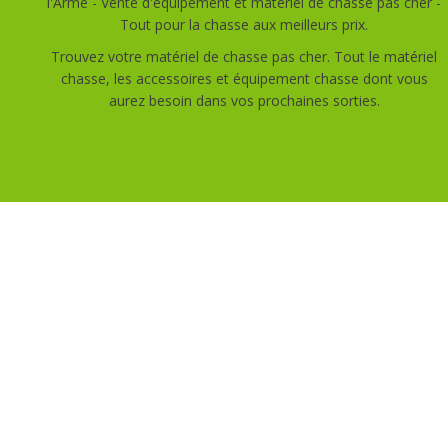
l'Arme - Vente d'équipement et matériel de chasse pas cher -
Tout pour la chasse aux meilleurs prix.
Trouvez votre matériel de chasse pas cher. Tout le matériel
chasse, les accessoires et équipement chasse dont vous
aurez besoin dans vos prochaines sorties.