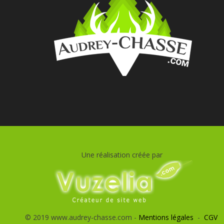
Une réalisation créée par
© 2019 www.audrey-chasse.com -
Mentions légales
-
CGV