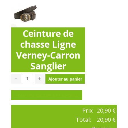
Ceinture de
chasse Ligne
Verney-Carron
Sanglier
Poser une question sur ce produit
Prix
20,90 €
Total:
20,90 €