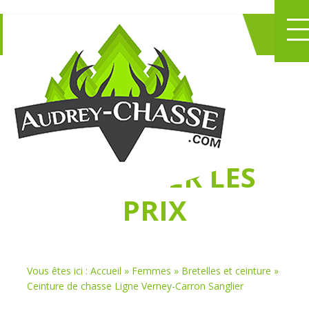
NE PERDEZ PLUS
DE TEMPS
À
CHASSER LES
PRIX
Vous êtes ici :
Accueil
»
Femmes
»
Bretelles et ceinture
»
Ceinture de chasse Ligne Verney-Carron Sanglier