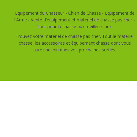
Equipement du Chasseur - Chien de Chasse - Equipement de
l'Arme - Vente d'équipement et matériel de chasse pas cher -
Tout pour la chasse aux meilleurs prix.
Trouvez votre matériel de chasse pas cher. Tout le matériel
chasse, les accessoires et équipement chasse dont vous
aurez besoin dans vos prochaines sorties.