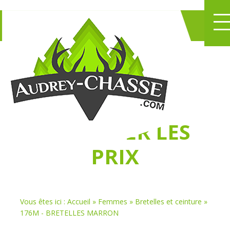
NE PERDEZ PLUS
DE TEMPS
À
CHASSER LES
PRIX
Vous êtes ici :
Accueil
»
Femmes
»
Bretelles et ceinture
»
176M - BRETELLES MARRON