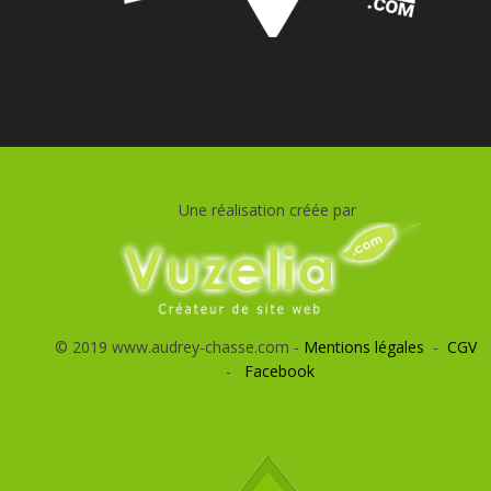
Une réalisation créée par
© 2019 www.audrey-chasse.com -
Mentions légales
-
CGV
-
Facebook