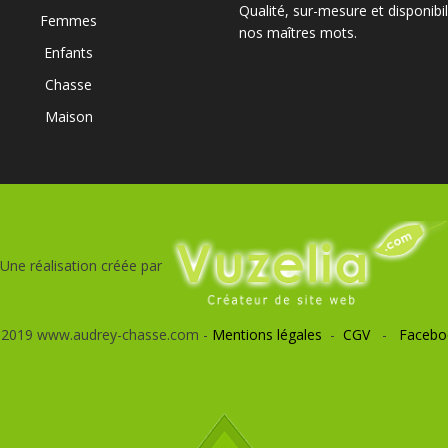
Qualité, sur-mesure et disponibil
Femmes
nos maîtres mots.
Enfants
Chasse
Maison
Une réalisation créée par
 2019 www.audrey-chasse.com -
Mentions légales
-
CGV
-
Facebo