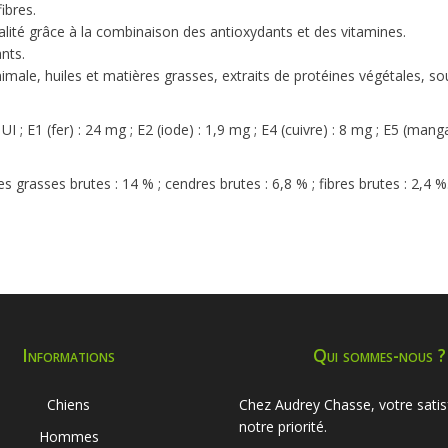
ibres.
italité grâce à la combinaison des antioxydants et des vitamines.
nts.
animale, huiles et matières grasses, extraits de protéines végétales, s
500 UI ; E1 (fer) : 24 mg ; E2 (iode) : 1,9 mg ; E4 (cuivre) : 8 mg ; E5 (m
es grasses brutes : 14 % ; cendres brutes : 6,8 % ; fibres brutes : 2,4 %
Informations
Qui sommes-nous ?
Chiens
Chez Audrey Chasse, votre satis
notre priorité.
Hommes