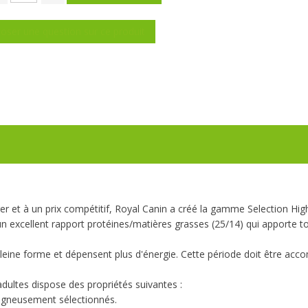
oser une question sur ce produit
r et à un prix compétitif, Royal Canin a créé la gamme Selection High
un excellent rapport protéines/matières grasses (25/14) qui apporte tou
en pleine forme et dépensent plus d'énergie. Cette période doit être a
adultes dispose des propriétés suivantes :
soigneusement sélectionnés.