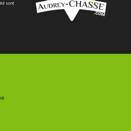
ité sont
ok