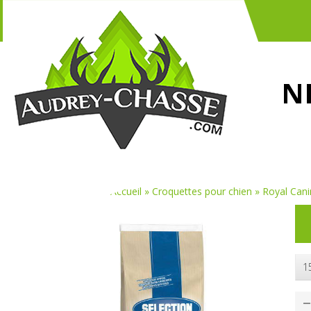
N
Vous êtes ici :
Accueil
»
Croquettes pour chien
»
Royal Cani
1