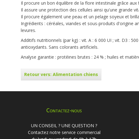
Il procure un bon équilibre de la flore intestinale grâce aux f
Il assure une protection des cellules ainsi qu'une grande v
Il procure également une peau et un pelage soyeux et brilla
Ingrédients : céréales, viandes et sous-produits d'origine 
levures.
Additifs nutritionnels (par kg) : vit. A : 6 000 UI ; vit. D3 : 
antioxydants. Sans colorants artificiels.
Analyse garantie : protéines brutes : 24 % ; huiles et matièr
Retour vers: Alimentation chiens
Contactez-nous
UN CONSEIL ? UNE QUESTION ?
Contactez notre service commercial