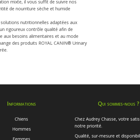
on mixte, il vous suffit de suivre nos
ntité de nourriture sèche et humide
lutions nutritionnelles adaptées aux
n rigoureux contrôle qualité afin de
dre aux besoins alimentaires et au mode
at mange des produits ROYAL CANIN® Urinary
rée.
Informations
Qui sommes-nous ?
Chiens
Chez Audrey Chasse, votre satis
notre priorité.
Hommes
Qualité, sur-mesure et disponibil
Femmes