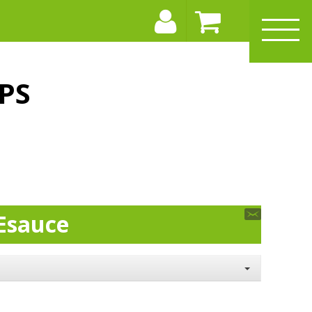
PS
Esauce