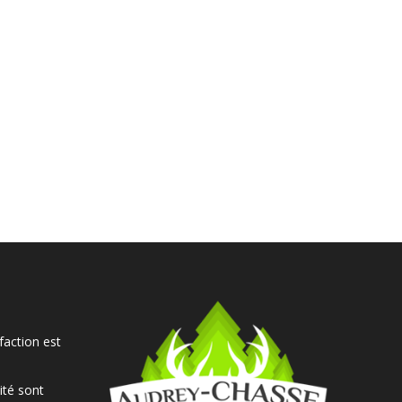
faction est
ité sont