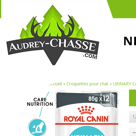
N
Vous êtes ici :
Accueil
»
Croquettes pour chat
»
URINARY C
1