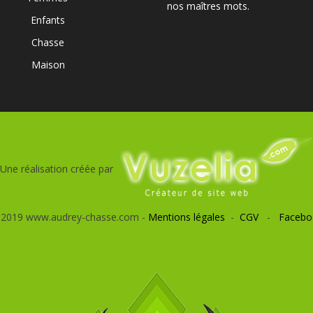
nos maîtres mots.
Enfants
Chasse
Maison
Une réalisation créée par
 2019 www.audrey-chasse.com -
Mentions légales
-
CGV
-
Facebo