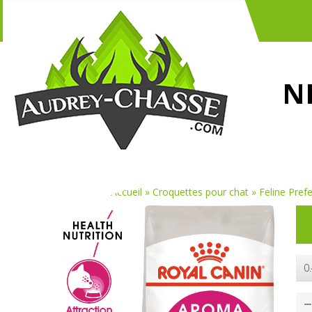
N
Vous êtes ici :
Accueil
»
Croquettes pour chat
»
Feline Pre
0