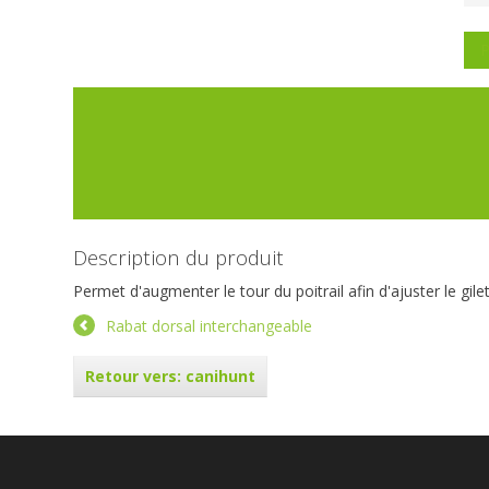
P
Description du produit
Permet d'augmenter le tour du poitrail afin d'ajuster le gile
Rabat dorsal interchangeable
Retour vers: canihunt