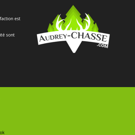
faction est
ité sont
ok