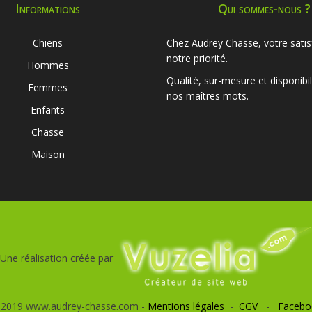
Informations
Qui sommes-nous ?
Chiens
Chez Audrey Chasse, votre satis
notre priorité.
Hommes
Qualité, sur-mesure et disponibil
Femmes
nos maîtres mots.
Enfants
Chasse
Maison
Une réalisation créée par
 2019 www.audrey-chasse.com -
Mentions légales
-
CGV
-
Facebo