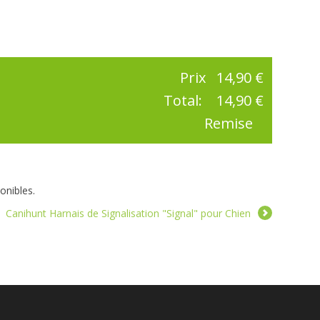
Prix
14,90 €
Total:
14,90 €
Remise
onibles.
Canihunt Harnais de Signalisation "Signal" pour Chien