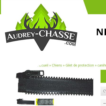
N
Vous êtes ici :
Accueil
»
Chiens
»
Gilet de protection
»
canih
C