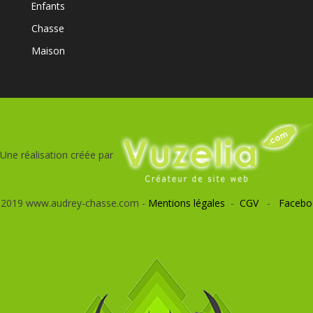
Enfants
Chasse
Maison
Une réalisation créée par
 2019 www.audrey-chasse.com -
Mentions légales
-
CGV
-
Facebo