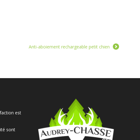
Anti-aboiement rechargeable petit chien
faction est
ité sont