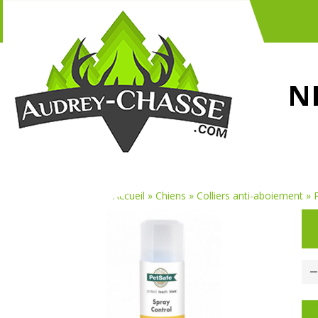
N
Vous êtes ici :
Accueil
»
Chiens
»
Colliers anti-aboiement
»
P