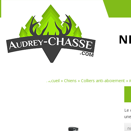
N
Vous êtes ici :
Accueil
»
Chiens
»
Colliers anti-aboiement
»
Le 
une
n