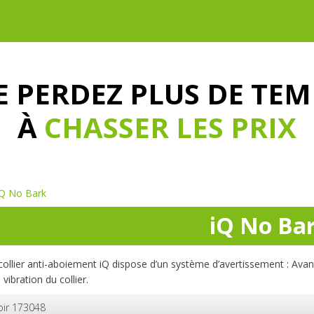
E PERDEZ PLUS DE TEM
À
CHASSER LES PRIX
iQ No Bark
iQ No Ba
collier anti-aboiement iQ dispose d’un système d’avertissement : Avant 
 vibration du collier.
oir 173048