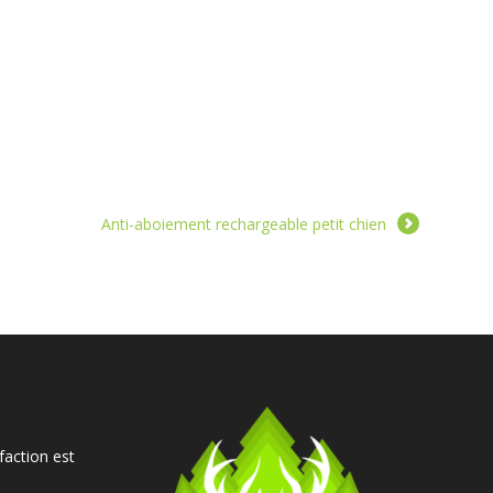
Anti-aboiement rechargeable petit chien
faction est