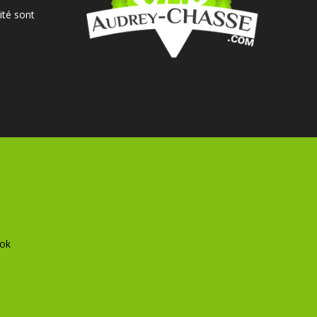
ité sont
ok