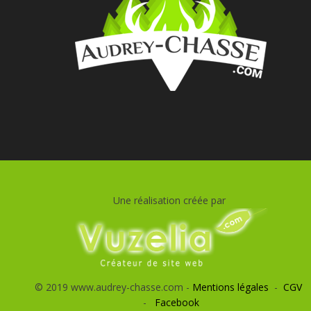
Une réalisation créée par
© 2019 www.audrey-chasse.com -
Mentions légales
-
CGV
-
Facebook