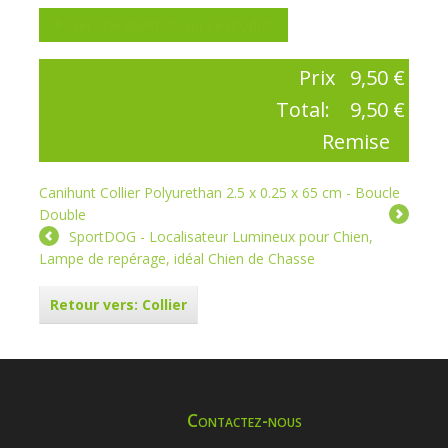
Poser une question sur ce produit
Prix
9,50 €
Total:
9,50 €
Remise
Canihunt Collier Polyurethan 2.5 x 0.25 x 65 cm - Boucle
Double
SportDOG - Localisateur Lumineux pour Chien,
Lampe de repérage, idéal Chien de Chasse
Retour vers: Collier
Contactez-nous