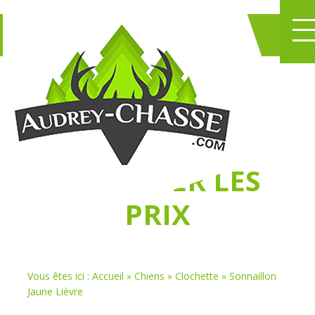
NE PERDEZ PLUS
DE TEMPS
À
CHASSER LES
PRIX
Vous êtes ici :
Accueil
»
Chiens
»
Clochette
»
Sonnaillon
Jaune Lièvre