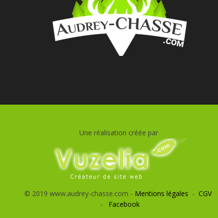
Une réalisation créée par
© 2019 www.audrey-chasse.com -
Mentions légales
-
CGV
-
Facebook