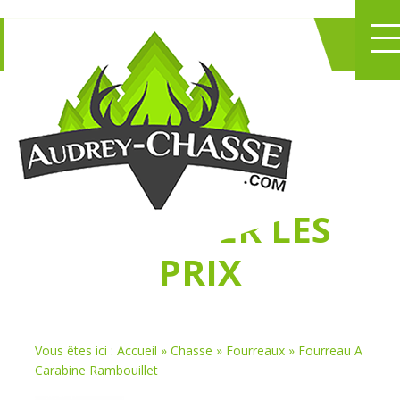
NE PERDEZ PLUS
DE TEMPS
À
CHASSER LES
PRIX
Vous êtes ici :
Accueil
»
Chasse
»
Fourreaux
»
Fourreau A
Carabine Rambouillet