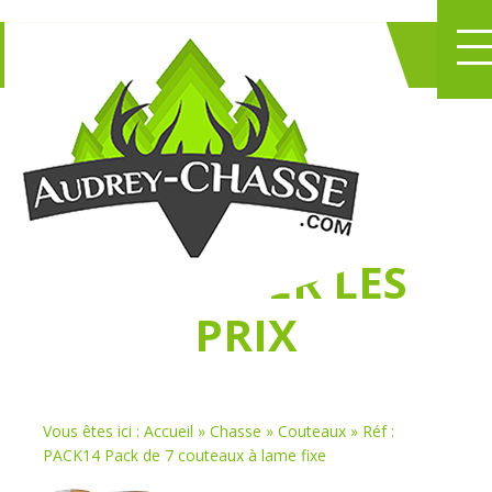
NE PERDEZ PLUS
DE TEMPS
À
CHASSER LES
PRIX
Vous êtes ici :
Accueil
»
Chasse
»
Couteaux
»
Réf :
PACK14 Pack de 7 couteaux à lame fixe