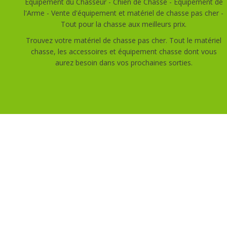
Equipement du Chasseur - Chien de Chasse - Equipement de
l'Arme - Vente d'équipement et matériel de chasse pas cher -
Tout pour la chasse aux meilleurs prix.
Trouvez votre matériel de chasse pas cher. Tout le matériel
chasse, les accessoires et équipement chasse dont vous
aurez besoin dans vos prochaines sorties.