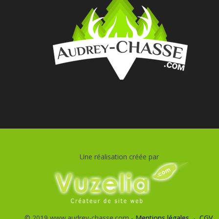
Une réalisation créée par
© 2019 www.audrey-chasse.com -
Mentions légales
-
CGV