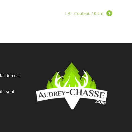
LB - Couteau 10 cm
faction est
ité sont