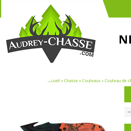
N
Vous êtes ici :
Accueil
»
Chasse
»
Couteaux
»
Couteau de c
P