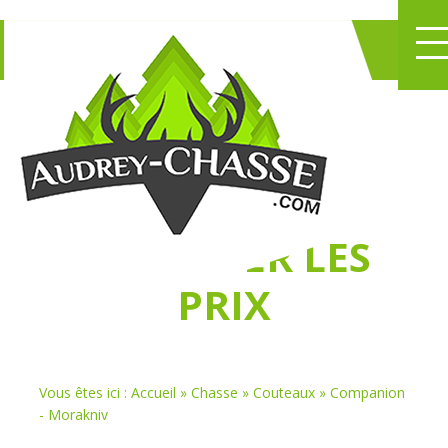
NE PERDEZ PLUS
DE TEMPS
À
CHASSER LES
PRIX
Vous êtes ici :
Accueil
»
Chasse
»
Couteaux
»
Companion
- Morakniv