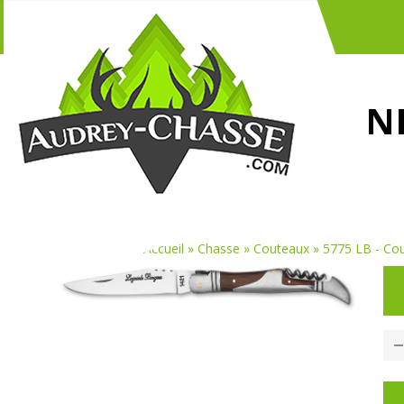
N
Vous êtes ici :
Accueil
»
Chasse
»
Couteaux
»
5775 LB - Co
P