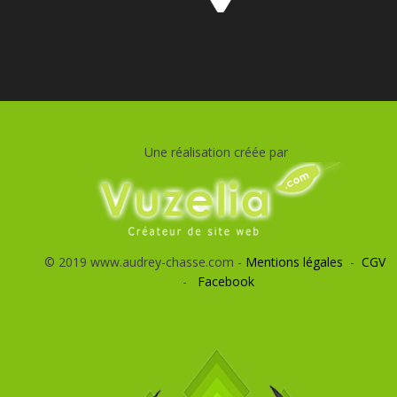
Une réalisation créée par
© 2019 www.audrey-chasse.com -
Mentions légales
-
CGV
-
Facebook