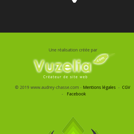
Une réalisation créée par
© 2019 www.audrey-chasse.com -
Mentions légales
-
CGV
-
Facebook