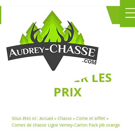
NE PERDEZ PLUS
DE TEMPS
À
CHASSER LES
PRIX
Vous êtes ici :
Accueil
»
Chasse
»
Corne et sifflet
»
Cornes de chasse Ligne Verney-Carron Pack pib orange