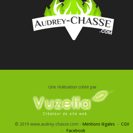
Une réalisation créée par
© 2019 www.audrey-chasse.com -
Mentions légales
-
CGV
-
Facebook