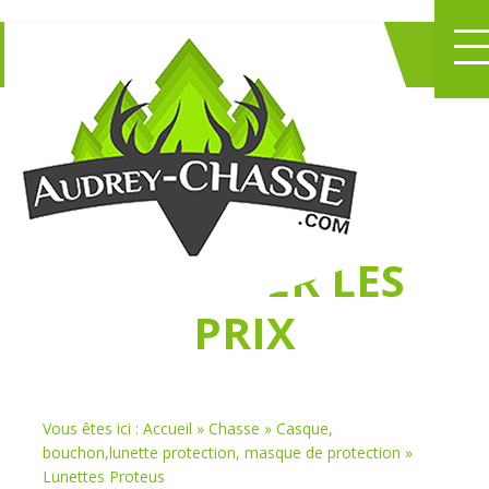
NE PERDEZ PLUS
DE TEMPS
À
CHASSER LES
PRIX
Vous êtes ici :
Accueil
»
Chasse
»
Casque,
bouchon,lunette protection, masque de protection
»
Lunettes Proteus